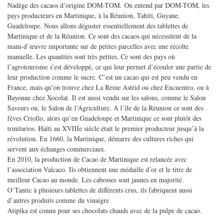
Nadège des cacaos d’origine DOM-TOM. On entend par DOM-TOM, les
pays producteurs en Martinique, à la Réunion, Tahiti, Guyane,
Guadeloupe. Nous allons déguster essentiellement des tablettes de
Martinique et de la Réunion. Ce sont des cacaos qui nécessitent de la
main-d’œuvre importante sur de petites parcelles avec une récolte
manuelle. Les quantités sont très petites. Ce sont des pays où
l’agrotourisme s’est développé, ce qui leur permet d’écouler une partie de
leur production comme le sucre. C’est un cacao qui est peu vendu en
France, mais qu’on trouve chez La Reine Astrid ou chez Encuentro, ou à
Bayonne chez Xocolat. Il est aussi vendu sur les salons, comme le Salon
Saveurs ou, le Salon de l’Agriculture. À l’île de la Réunion ce sont des
fèves Criollo, alors qu’en Guadeloupe et Martinique ce sont plutôt des
trinitarios. Haïti au XVIIIe siècle était le premier producteur jusqu’à la
révolution. En 1660, la Martinique, démarre des cultures riches qui
servent aux échanges commerciaux.
En 2010, la production de Cacao de Martinique est relancée avec
l’association Valcaco. Ils obtiennent une médaille d’or et le titre de
meilleur Cacao au monde. Les cabosses sont jaunes en majorité.
O’Tantic à plusieurs tablettes de différents crus, ils fabriquent aussi
d’autres produits comme du vinaigre
Atipika est connu pour ses chocolats chauds avec de la pulpe de cacao.