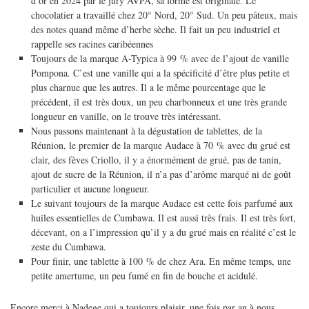
d’or en 2024 par le jury AVPA, sa forme est originale. Le
chocolatier a travaillé chez 20° Nord, 20° Sud. Un peu pâteux, mais
des notes quand même d’herbe sèche. Il fait un peu industriel et
rappelle ses racines caribéennes
Toujours de la marque A-Typica à 99 % avec de l’ajout de vanille
Pompona. C’est une vanille qui a la spécificité d’être plus petite et
plus charnue que les autres. Il a le même pourcentage que le
précédent, il est très doux, un peu charbonneux et une très grande
longueur en vanille, on le trouve très intéressant.
Nous passons maintenant à la dégustation de tablettes, de la
Réunion, le premier de la marque Audace à 70 % avec du grué est
clair, des fèves Criollo, il y a énormément de grué, pas de tanin,
ajout de sucre de la Réunion, il n’a pas d’arôme marqué ni de goût
particulier et aucune longueur.
Le suivant toujours de la marque Audace est cette fois parfumé aux
huiles essentielles de Cumbawa. Il est aussi très frais. Il est très fort,
décevant, on a l’impression qu’il y a du grué mais en réalité c’est le
zeste du Cumbawa.
Pour finir, une tablette à 100 % de chez Ara. En même temps, une
petite amertume, un peu fumé en fin de bouche et acidulé.
Encore merci à Nadege qui a toujours plaisir, une fois par an à nous