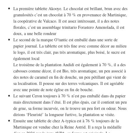
La première tablette Akooye. Le chocolat est brillant, brun avec des
granulosités c’est un chocolat à 70 % en provenance de Martinique,
la coopérative de Valcaco. Il est assez intéressant, il a des notes
florales, c’est un assemblage trinitario Forastero Amenolada, il est
doux, a une belle rondeur
Le second de la marque O’tantic est emballé dans une sorte de
papier journal. La tablette est très fine avec comme décor au milieu
le logo, il est très clair, pas très aromatique, plus boisé, le sucre est
également local
Le troisième de la plantation Andidi est également à 70 %, il a des
cabosses comme décor, il est Bio, très aromatique, un peu associé à
des notes de caramel en fin de douche, un peu pétillant qui vient de
sa localisation. Il pousse sur des terres volcaniques. Il est agréable
avec une pointe de note église en fin de bouche.
Le suivant Ceron toujours à 70 % n’est pas emballé dans du papier
mais directement dans l’étui. Il est plus épais, car il contient un peu
de grue, sa forme incurvée, on le trouve un peu fort en odeur. Nous
dirions ‘Fleuristé’ la longueur furtive, la plantation se visite.
Ensuite une tablette de chez A-typica est à 76 % toujours de la
Martinique est vendue chez la Reine Astrid. Il a reçu la médaille