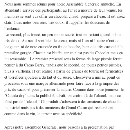
Nous nous sommes réunis pour notre Assemblée Générale annuelle. En
attendant l’arrivée des participants, au fur et à mesure de leur venue, les
membres se sont vus offrir un chocolat chaud, préparé à l’eau. Il est assez
clair, à des notes beurrées, très doux, il rappelle, les douceurs de
l’enfance
Le second, plus foncé, un peu moins sucré, tout en restant quand même
très doux. Au nez il sent bien le cacao, mais ni l’un ni l’autre n’ont de
longueur, ni de note cacaotée en fin de bouche, bien que très cacaoté à la
première gorgée. Chacun est bluffé, car ce n’est pas du Chocolat mais ça
lui ressemble ! Le premier présenté sous la forme de large pistole ferait
penser à du Cacao Barry, tandis que le second, de toutes petites pistoles,
plus à Valrhona. II est réalisé à partir de graines de tournesol fermentées
et torréfiées ajoutées à du lait et du sucre. Chocoviva a mis au point ce
processus sous une marque allemande pour faire face à la grimpée des
prix du cacao et pour préserver la nature. Comme dans notre jeunesse, le
"Canada dry" dans la publicité, disait, on croirait à de l’alcool, mais ce
n’est pas de l’alcool ! Ce produit s’adressera à des amateurs de chocolat
industriel mais pas à des amateurs de Grand Cacao qui recherchent
comme dans le vin, le terroir avec sa spécificité.
Après notre assemblée Générale, nous passons à la présentation par