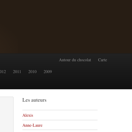
Autour du chocolat
Carte
012
2011
2010
2009
Les auteurs
Alexis
Anne-Laure