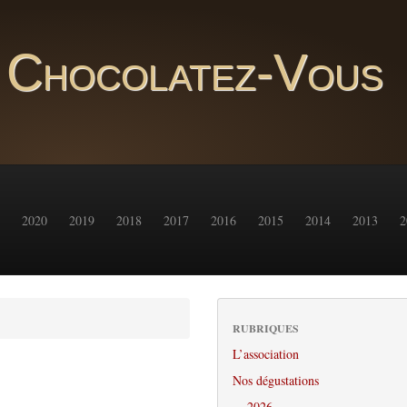
Chocolatez-Vous
2020
2019
2018
2017
2016
2015
2014
2013
2
RUBRIQUES
L’association
Nos dégustations
2026