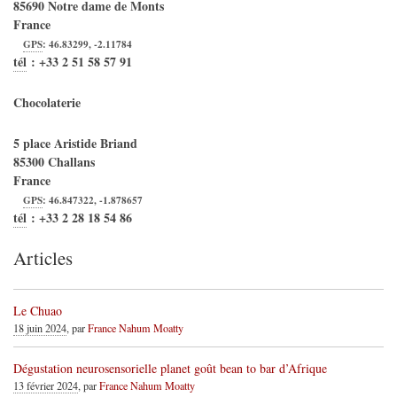
85690
Notre dame de Monts
France
GPS
:
46.83299
,
-2.11784
tél
:
+33 2 51 58 57 91
Chocolaterie
5 place Aristide Briand
85300
Challans
France
GPS
:
46.847322
,
-1.878657
tél
:
+33 2 28 18 54 86
Articles
Le Chuao
18 juin 2024
, par
France Nahum Moatty
Dégustation neurosensorielle planet goût bean to bar d’Afrique
13 février 2024
, par
France Nahum Moatty