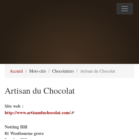
Accueil
Mots-clés
Chocolatiers
Artisan du Chocolat
Artisan du Chocolat
Site web :
http://www.artisanduchocolat.com/
Notting Hill
81 Westbourne grove