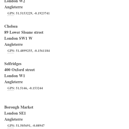
London
W2
Angleterre
GPS
:
51.5153229
,
-0.1923741
Chelsea
89 Lower Sloane street
London
SW1 W
Angleterre
GPS
:
51.4899255
,
-0.1561184
Selfridges
400 Oxford street
London
W1
Angleterre
GPS
:
51.5146
,
-0.153244
Borough Market
London
SE1
Angleterre
GPS
:
51.505691
,
-0.08947