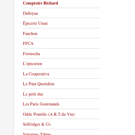
Comptoirs Richard
Dalloyau
Épicerie Umai
Fauchon
FFCA
Formocha
L’épicurien
La Cooperativa
Le Pain Quotidien
Le petit duc
Les Paris Gourmands
Odile Pontillo (A.R.T.du Vin)
Selfridges & Co
Valentine Tibère