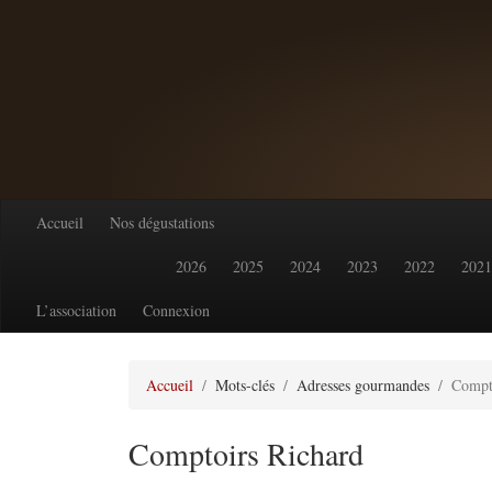
Accueil
Nos dégustations
2026
2025
2024
2023
2022
2021
L’association
Connexion
Accueil
Mots-clés
Adresses gourmandes
Compt
Comptoirs Richard