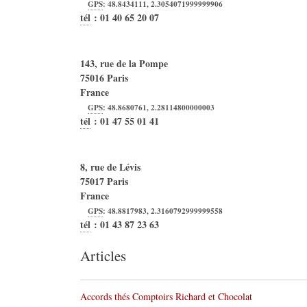
GPS
:
48.8434111
,
2.3054071999999906
tél
:
01 40 65 20 07
143, rue de la Pompe
75016
Paris
France
GPS
:
48.8680761
,
2.28114800000003
tél
:
01 47 55 01 41
8, rue de Lévis
75017
Paris
France
GPS
:
48.8817983
,
2.3160792999999558
tél
:
01 43 87 23 63
Articles
Accords thés Comptoirs Richard et Chocolat