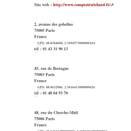
Site web :
http://www.comptoirsrichard.fr/
2, avenue des gobelins
75005
Paris
France
GPS
:
48.8384608
,
2.3504573000000164
tél
:
01 43 31 90 13
45, rue de Bretagne
75003
Paris
France
GPS
:
48.8632086
,
2.3616411000000426
tél
:
01 48 04 93 70
48, rue du Cherche-Midi
75006
Paris
France