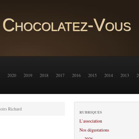
Chocolatez-Vous
2020
2019
2018
2017
2016
2015
2014
2013
2
oirs Richard
RUBRIQUES
L’association
Nos dégustations
2026