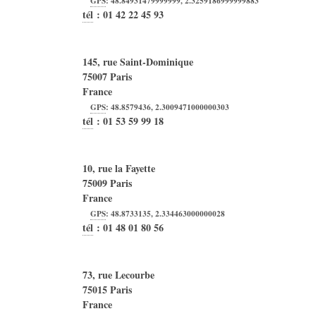
GPS
:
48.84931479999999
,
2.3259186999999883
tél
:
01 42 22 45 93
145, rue Saint-Dominique
75007
Paris
France
GPS
:
48.8579436
,
2.3009471000000303
tél
:
01 53 59 99 18
10, rue la Fayette
75009
Paris
France
GPS
:
48.8733135
,
2.334463000000028
tél
:
01 48 01 80 56
73, rue Lecourbe
75015
Paris
France