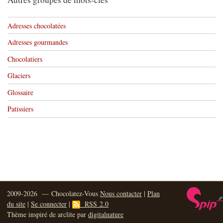
Adresses chocolatées
Adresses gourmandes
Chocolatiers
Glaciers
Glossaire
Patissiers
2009-2026 — Chocolatez-Vous
Nous contacter
|
Plan
du site
|
Se connecter
|
RSS 2.0
Thème inspiré de arclite par
digitalnature