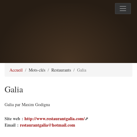
Accueil
Mots-clés
Restaurants
Galia
Galia
Galia par Maxim Godigna
Site web :
http://www.restaurantgalia.com/
Email :
restaurantgalia@hotmail.com