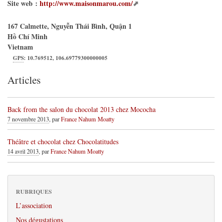
Site web :
http://www.maisonmarou.com/
167 Calmette, Nguyễn Thái Bình, Quận 1
Hồ Chí Minh
Vietnam
GPS
:
10.769512
,
106.69779300000005
Articles
Back from the salon du chocolat 2013 chez Mococha
7 novembre 2013
, par
France Nahum Moatty
Théâtre et chocolat chez Chocolatitudes
14 avril 2013
, par
France Nahum Moatty
RUBRIQUES
L’association
Nos dégustations