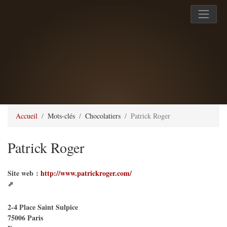
Accueil
Mots-clés
Chocolatiers
Patrick Roger
Patrick Roger
Site web :
http://www.patrickroger.com/
2-4 Place Saint Sulpice
75006
Paris