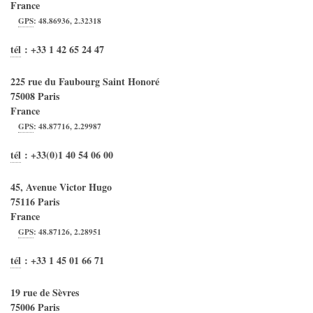
France
GPS
:
48.86936
,
2.32318
tél
:
+33 1 42 65 24 47
225 rue du Faubourg Saint Honoré
75008
Paris
France
GPS
:
48.87716
,
2.29987
tél
:
+33(0)1 40 54 06 00
45, Avenue Victor Hugo
75116
Paris
France
GPS
:
48.87126
,
2.28951
tél
:
+33 1 45 01 66 71
19 rue de Sèvres
75006
Paris