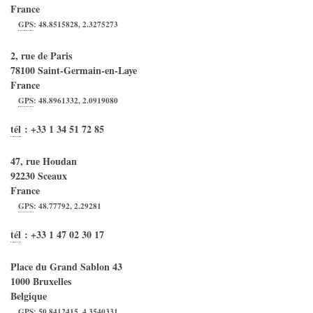
France
GPS
:
48.8515828
,
2.3275273
2, rue de Paris
78100
Saint-Germain-en-Laye
France
GPS
:
48.8961332
,
2.0919080
tél
:
+33 1 34 51 72 85
47, rue Houdan
92230
Sceaux
France
GPS
:
48.77792
,
2.29281
tél
:
+33 1 47 02 30 17
Place du Grand Sablon 43
1000
Bruxelles
Belgique
GPS
:
50.8412415
,
4.3540331