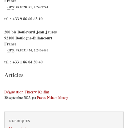
France
GPS
:
48.8320391
,
2.2487744
tél
:
+33 9 86 60 63 10
200 bis Boulevard Jean Jaurès
92100
Boulogne-Billancourt
France
GPS
:
48.8331434
,
2.2436496
tél
:
+33 1 86 04 50 40
Articles
Dégustation Thierry Keiflin
30 septembre 2025
, par
France Nahum Moatty
RUBRIQUES