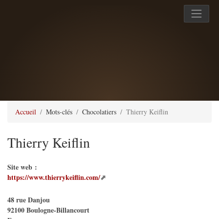
Accueil
Mots-clés
Chocolatiers
Thierry Keiflin
Thierry Keiflin
Site web :
https://www.thierrykeiflin.com/
48 rue Danjou
92100
Boulogne-Billancourt