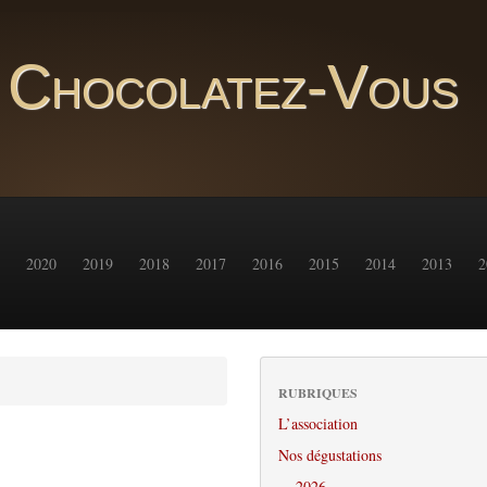
Chocolatez-Vous
2020
2019
2018
2017
2016
2015
2014
2013
2
RUBRIQUES
L’association
Nos dégustations
2026