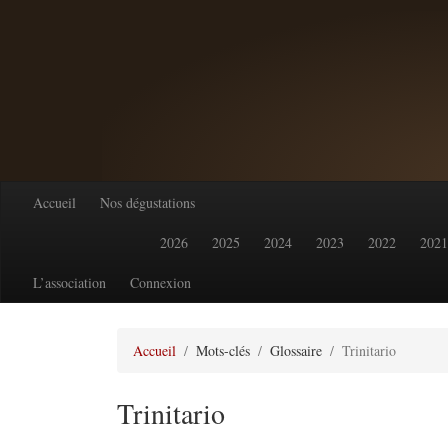
Accueil
Nos dégustations
2026
2025
2024
2023
2022
2021
L’association
Connexion
Accueil
Mots-clés
Glossaire
Trinitario
Trinitario