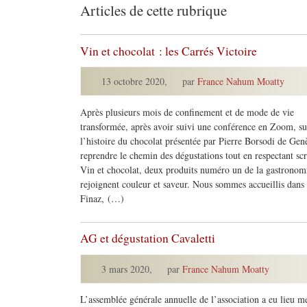
Articles de cette rubrique
Vin et chocolat : les Carrés Victoire
13 octobre 2020
,
par
France Nahum Moatty
Après plusieurs mois de confinement et de mode de vie
transformée, après avoir suivi une conférence en Zoom, su
l’histoire du chocolat présentée par Pierre Borsodi de Gen
reprendre le chemin des dégustations tout en respectant scr
Vin et chocolat, deux produits numéro un de la gastronomi
rejoignent couleur et saveur. Nous sommes accueillis dans l
Finaz, (…)
AG et dégustation Cavaletti
3 mars 2020
,
par
France Nahum Moatty
L’assemblée générale annuelle de l’association a eu lieu m