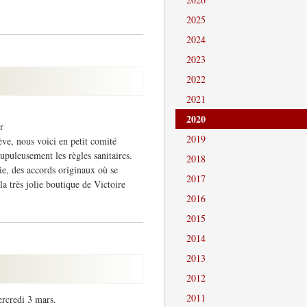
2025
2024
2023
2022
2021
2020
r
2019
ève, nous voici en petit comité
upuleusement les règles sanitaires.
2018
e, des accords originaux où se
2017
a très jolie boutique de Victoire
2016
2015
2014
2013
2012
2011
ercredi 3 mars.