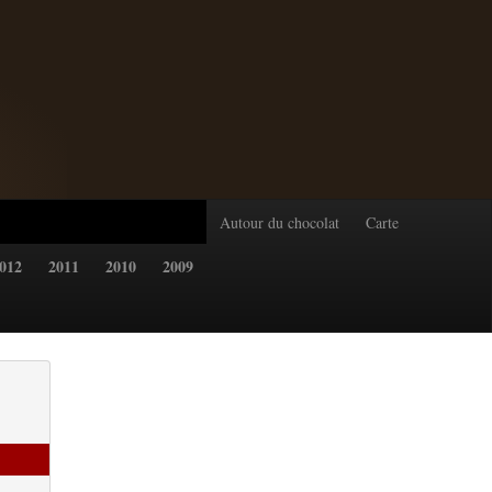
Autour du chocolat
Carte
012
2011
2010
2009