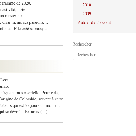
programme de 2020,
2010
 activité, juste
2009
 un master de
je dirai même ses passions, le
Autour du chocolat
 enfance. Elle créé sa marque
Rechercher :
 Lors
arino,
égustation sensorielle. Pour cela,
’origine de Colombie, servent à cette
stateurs qui est toujours un moment
é qui se dévoile. En nous (…)