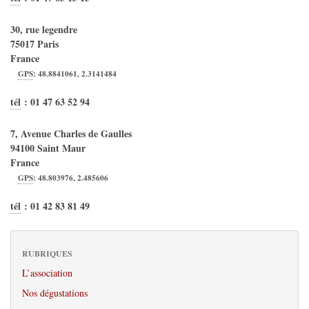
30, rue legendre
75017
Paris
France
GPS
:
48.8841061
,
2.3141484
tél
:
01 47 63 52 94
7, Avenue Charles de Gaulles
94100
Saint Maur
France
GPS
:
48.803976
,
2.485606
tél
:
01 42 83 81 49
RUBRIQUES
L’association
Nos dégustations