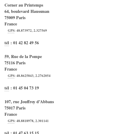
Corner au Printemps
64, boulevard Haussman
75009
Paris
France
GPS
:
48.873972
,
2.327569
tél
:
01 42 82 49 56
59, Rue de la Pompe
75116
Paris
France
GPS
:
48.8625843
,
2.2762054
tél
:
01 45 04 73 19
107, rue Jouffroy d’Abbans
75017
Paris
France
GPS
:
48.8818978
,
2.301141
tél
:
01 47 63 15 15