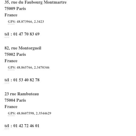
35, rue du Faubourg Montmartre
75009
Paris
France
GPS
:
48.873966
,
2.3423
tél
:
01 47 70 83 69
82, rue Montorgueil
75002
Paris
France
GPS
:
48.865766
,
2.3470346
tél
:
01 53 40 82 78
23 rue Rambuteau
75004
Paris
France
GPS
:
48.8607598
,
2.3544629
tél
:
01 42 72 46 01