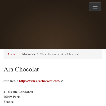
Accueil
Mots-clés
Chocolatiers
Ara Chocolat
Ara Chocolat
Site web :
http://www.arachocolat.com/
41 bis rue Condorcet
75009
Paris
France