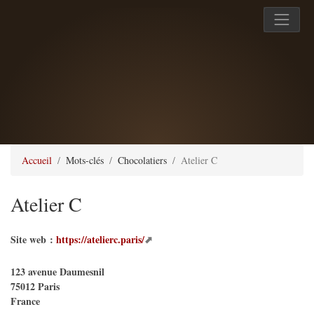
Accueil
Mots-clés
Chocolatiers
Atelier C
Atelier C
Site web :
https://atelierc.paris/
123 avenue Daumesnil
75012
Paris
France