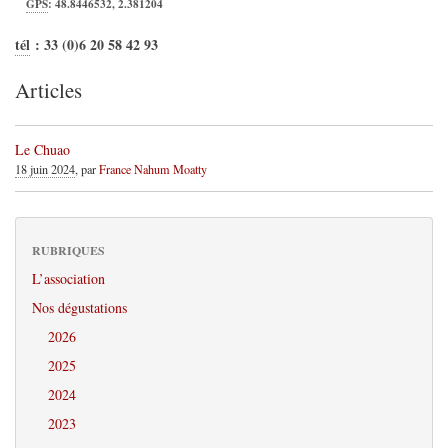
GPS
:
48.8446532
,
2.381204
tél
:
33 (0)6 20 58 42 93
Articles
Le Chuao
18 juin 2024
, par
France Nahum Moatty
RUBRIQUES
L’association
Nos dégustations
2026
2025
2024
2023