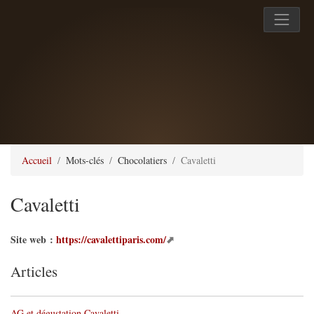
Accueil
Mots-clés
Chocolatiers
Cavaletti
Cavaletti
Site web :
https://cavalettiparis.com/
Articles
AG et dégustation Cavaletti