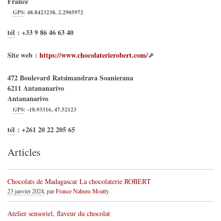
France
GPS
:
48.8423238
,
2.2905972
tél
:
+33 9 86 46 63 40
Site web :
https://www.chocolaterierobert.com/
472 Boulevard Ratsimandrava Soanierana
6211
Antananarivo
Antananarivo
GPS
:
-18.93316
,
47.52123
tél
:
+261 20 22 205 65
Articles
Chocolats de Madagascar La chocolaterie ROBERT
23 janvier 2024
, par
France Nahum Moatty
Atelier sensoriel, flaveur du chocolat