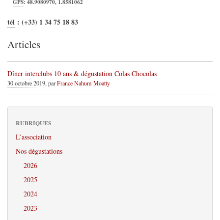
GPS
:
48.9080970
,
1.8581062
tél
:
(+33) 1 34 75 18 83
Articles
Dîner interclubs 10 ans & dégustation Colas Chocolas
30 octobre 2019
, par
France Nahum Moatty
RUBRIQUES
L’association
Nos dégustations
2026
2025
2024
2023