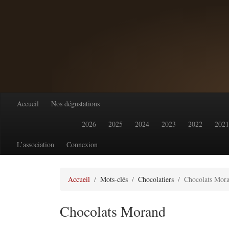
Accueil
Nos dégustations
2026
2025
2024
2023
2022
2021
L’association
Connexion
Accueil
Mots-clés
Chocolatiers
Chocolats Mor
Chocolats Morand