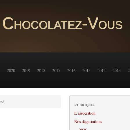
Chocolatez-Vous
2020
2019
2018
2017
2016
2015
2014
2013
2
and
RUBRIQUES
L’association
Nos dégustations
2026