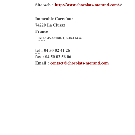
Site web :
http://www.chocolats-morand.com/
Immeuble Carrefour
74220
La Clusaz
France
GPS
:
45.6878071
,
5.0411434
tél
:
04 50 02 41 26
fax
:
04 50 02 56 06
Email :
contact@chocolats-morand.com