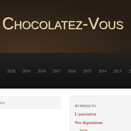
Chocolatez-Vous
2020
2019
2018
2017
2016
2015
2014
2013
2
tier
RUBRIQUES
L’association
Nos dégustations
2026