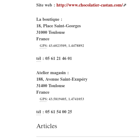
Site web :
http://www.chocolatier-castan.com/
La boutique :
18, Place Saint-Georges
31000
Toulouse
France
GPS
:
43.6023509
,
1.4478892
tél
:
05 61 21 46 01
Atelier magasin :
188, Avenue Saint-Exupéry
31400
Toulouse
France
GPS
:
43.5819405
,
1.4741053
tél
:
05 61 54 00 25
Articles