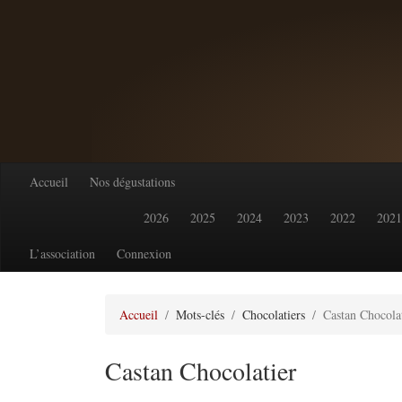
Accueil
Nos dégustations
2026
2025
2024
2023
2022
2021
L’association
Connexion
Accueil
Mots-clés
Chocolatiers
Castan Chocola
Castan Chocolatier