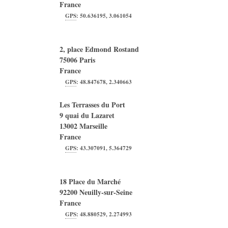
France
GPS
:
50.636195
,
3.061054
2, place Edmond Rostand
75006
Paris
France
GPS
:
48.847678
,
2.340663
Les Terrasses du Port
9 quai du Lazaret
13002
Marseille
France
GPS
:
43.307091
,
5.364729
18 Place du Marché
92200
Neuilly-sur-Seine
France
GPS
:
48.880529
,
2.274993