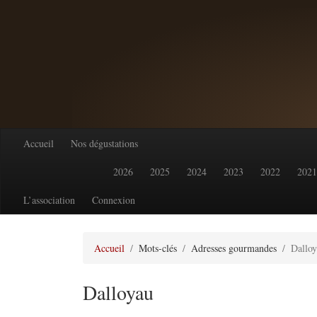
Accueil
Nos dégustations
2026
2025
2024
2023
2022
2021
L’association
Connexion
Accueil
Mots-clés
Adresses gourmandes
Dallo
Dalloyau