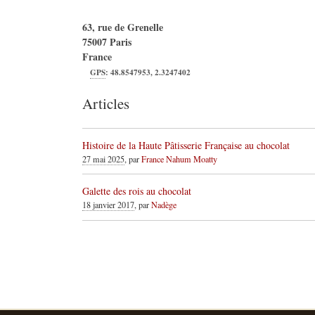
63, rue de Grenelle
75007
Paris
France
GPS
:
48.8547953
,
2.3247402
Articles
Histoire de la Haute Pâtisserie Française au chocolat
27 mai 2025
, par
France Nahum Moatty
Galette des rois au chocolat
18 janvier 2017
, par
Nadège