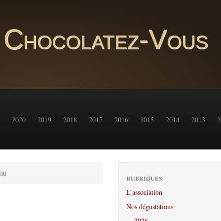
Chocolatez-Vous
2020
2019
2018
2017
2016
2015
2014
2013
2
yau
RUBRIQUES
L’association
Nos dégustations
2026