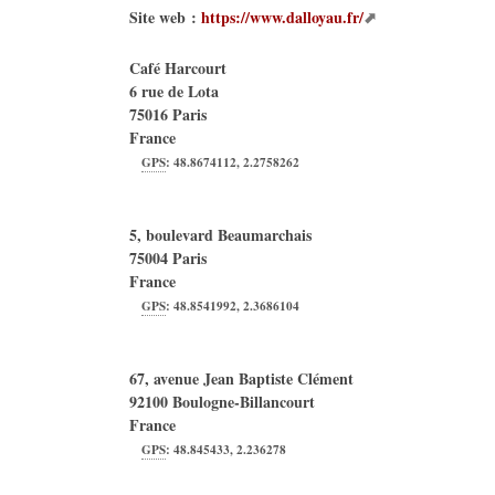
Site web :
https://www.dalloyau.fr/
Café Harcourt
6 rue de Lota
75016
Paris
France
GPS
:
48.8674112
,
2.2758262
5, boulevard Beaumarchais
75004
Paris
France
GPS
:
48.8541992
,
2.3686104
67, avenue Jean Baptiste Clément
92100
Boulogne-Billancourt
France
GPS
:
48.845433
,
2.236278