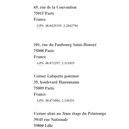
69, rue de la Convention
75015
Paris
France
GPS
:
48.8429195
,
2.2842796
101, rue du Faubourg Saint-Honoré
75008
Paris
France
GPS
:
48.872297
,
2.311855
Corner Lafayette gourmet
35, boulevard Haussmann
75009
Paris
France
GPS
:
48.873086
,
2.330251
Corner situé au 3ème étage du Printemps
39/45 rue Nationale
59800
Lille