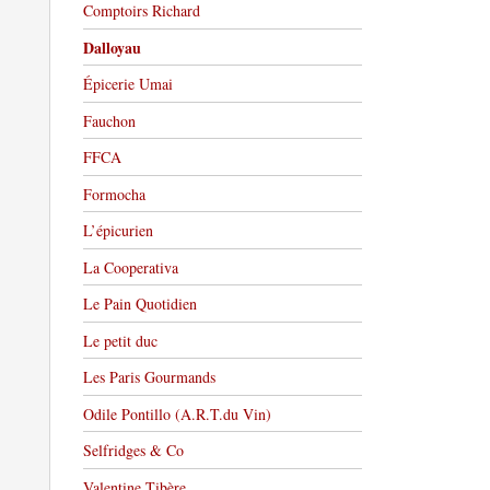
Comptoirs Richard
Dalloyau
Épicerie Umai
Fauchon
FFCA
Formocha
L’épicurien
La Cooperativa
Le Pain Quotidien
Le petit duc
Les Paris Gourmands
Odile Pontillo (A.R.T.du Vin)
Selfridges & Co
Valentine Tibère