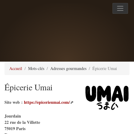
Accueil
Mots-clés
Adresses gourmandes
Épicerie Umai
Épicerie Umai
Site web :
https://epicerieumai.com/
Jourdain
22 rue de la Villette
75019
Paris