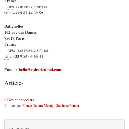
France
GPS
:
48.8758798
,
2.387475
tél
:
+33 9 87 14 39 59
Batignolles
102 rue des Dames
75017
Paris
France
GPS
:
48.8827389
,
2.3170188
tél
:
+33 9 83 03 60 44
Email :
hello@epicerieumai.com
Articles
Sakés et chocolats
11 mars
, par
France Nahum Moatty
,
Stéphane Pontier
RUBRIQUES