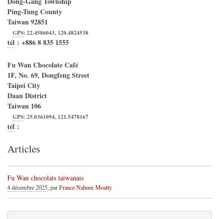
Dong-Gang Township
Ping-Tung County
Taiwan
92851
GPS
:
22.4586043
,
120.4824538
tél
:
+886 8 835 1555
Fu Wan Chocolate Café
1F, No. 69, Dongfeng Street
Taipei City
Daan District
Taiwan
106
GPS
:
25.0361094
,
121.5478167
tél
:
Articles
Fu Wan chocolats taïwanais
4 décembre 2025
, par
France Nahum Moatty