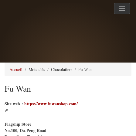
Accueil
Mots-clés
Chocolatiers
Fu Wan
Fu Wan
Site web :
https://www.fuwanshop.com/
Flagship Store
No.100, Da-Peng Road