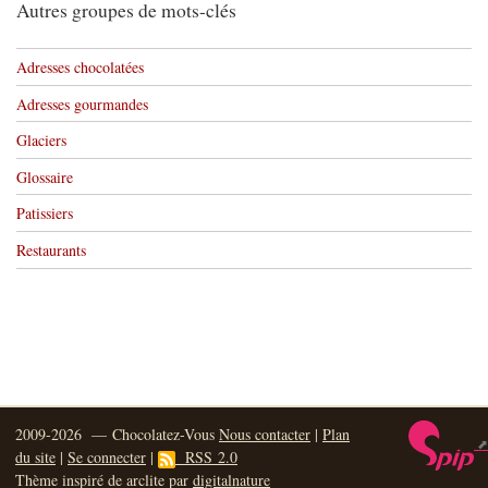
Autres groupes de mots-clés
Adresses chocolatées
Adresses gourmandes
Glaciers
Glossaire
Patissiers
Restaurants
2009-2026 — Chocolatez-Vous
Nous contacter
|
Plan
du site
|
Se connecter
|
RSS 2.0
Thème inspiré de arclite par
digitalnature