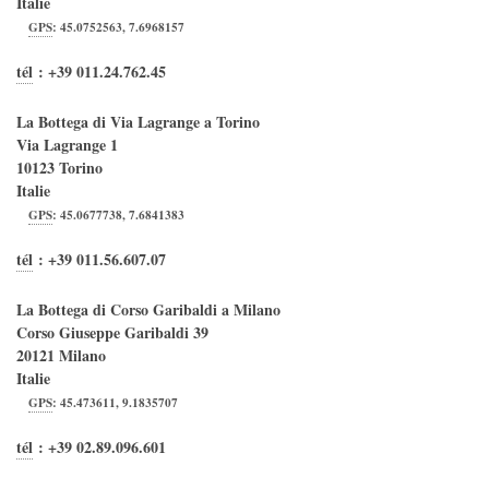
Italie
GPS
:
45.0752563
,
7.6968157
tél
:
+39 011.24.762.45
La Bottega di Via Lagrange a Torino
Via Lagrange 1
10123
Torino
Italie
GPS
:
45.0677738
,
7.6841383
tél
:
+39 011.56.607.07
La Bottega di Corso Garibaldi a Milano
Corso Giuseppe Garibaldi 39
20121
Milano
Italie
GPS
:
45.473611
,
9.1835707
tél
:
+39 02.89.096.601