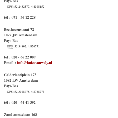
Pays-Bas
GPS
:
52.2432577
,
4.4308152
tél
:
071 - 36 12 228
Beethovenstraat 72
1077 JM
Amsterdam
Pays-Bas
GPS
:
52.34802
,
4.876771
tél
:
020 - 66 22 009
Email :
info@huizevanwely.nl
Gelderlandplein 173
1082 LW
Amsterdam
Pays-Bas
GPS
:
52.3308978
,
4.8768773
tél
:
020 - 64 41 392
Zandvoortselaan 163