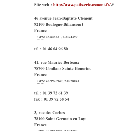
Site web :
http://www.patisserie-osmont.fr/
46 avenue Jean-Baptiste Clément
92100
Boulogne-Billancourt
France
GPS
:
48.846231
,
2.2374399
tél
:
01 46 04 96 80
41, rue Maurice Berteaux
78700
Conflans Sainte Honorine
France
GPS
:
48.9925949
,
2.0928041
tél
:
01 39 72 61 39
fax
:
01 39 72 58 54
3, rue des Coches
78100
Saint Germain en Laye
France