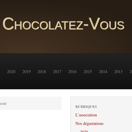
Chocolatez-Vous
2020
2019
2018
2017
2016
2015
2014
2013
2
mont
RUBRIQUES
L’association
Nos dégustations
2026