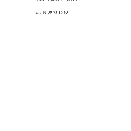
GPS
:
48.8961825
,
2.093378
tél
:
01 39 73 16 63