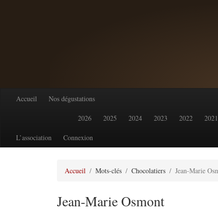
Accueil
Nos dégustations
2026
2025
2024
2023
2022
2021
L’association
Connexion
Accueil
Mots-clés
Chocolatiers
Jean-Marie Os
Jean-Marie Osmont