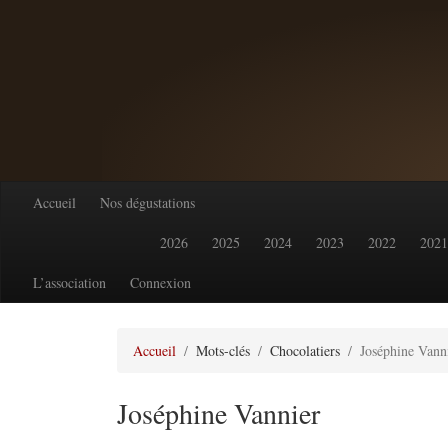
Accueil
Nos dégustations
2026
2025
2024
2023
2022
2021
L’association
Connexion
Accueil
Mots-clés
Chocolatiers
Joséphine Vann
Joséphine Vannier