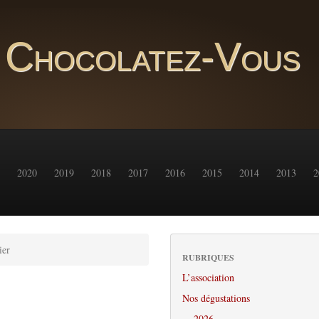
Chocolatez-Vous
2020
2019
2018
2017
2016
2015
2014
2013
2
ier
RUBRIQUES
L’association
Nos dégustations
2026