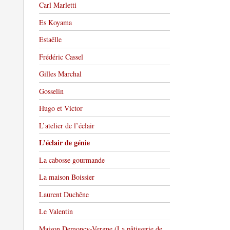
Carl Marletti
Es Koyama
Estaëlle
Frédéric Cassel
Gilles Marchal
Gosselin
Hugo et Victor
L’atelier de l’éclair
L’éclair de génie
La cabosse gourmande
La maison Boissier
Laurent Duchêne
Le Valentin
Maison Demoncy-Vergne (La pâtisserie de