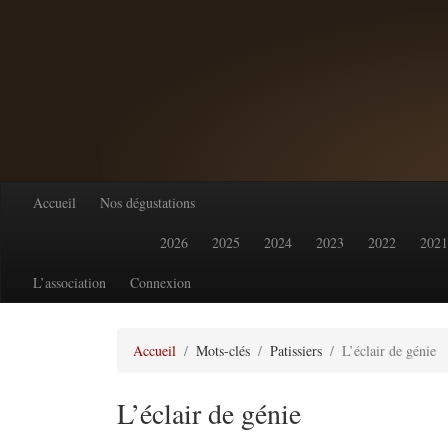
Accueil
Nos dégustations
2026
2025
2024
2023
2022
2021
L’association
Connexion
Accueil
Mots-clés
Patissiers
L’éclair de génie
L’éclair de génie