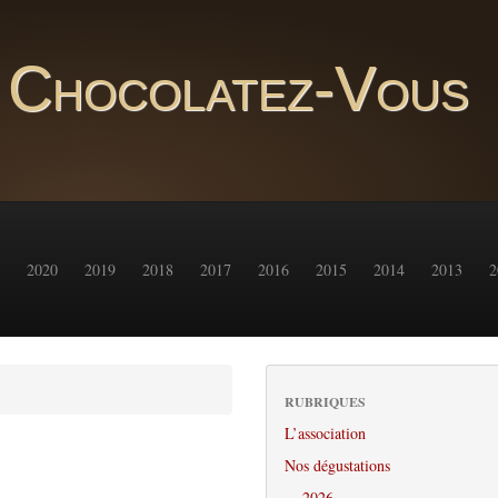
Chocolatez-Vous
2020
2019
2018
2017
2016
2015
2014
2013
2
RUBRIQUES
L’association
Nos dégustations
2026