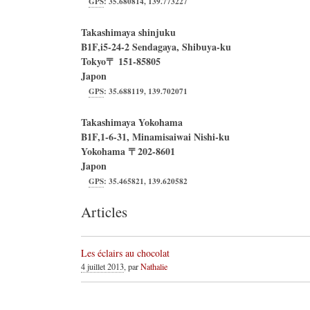
GPS
:
35.680814
,
139.773227
Takashimaya shinjuku
B1F,i5-24-2 Sendagaya, Shibuya-ku
Tokyo
〒
151-85805
Japon
GPS
:
35.688119
,
139.702071
Takashimaya Yokohama
B1F,1-6-31, Minamisaiwai Nishi-ku
Yokohama
〒
202-8601
Japon
GPS
:
35.465821
,
139.620582
Articles
Les éclairs au chocolat
4 juillet 2013
, par
Nathalie