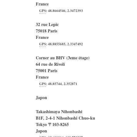
France
GPS
:
48.8664546
,
2.3472393
32 rue Lepic
75018
Paris
France
GPS
:
48.8855685
,
2.3347492
Corner au BHV (3̀eme étage)
64 rue de Rivoli
75001
Paris
France
GPS
:
48.85744
,
2.352871
Japon
Takashimaya Nihonbashi
B1F, 2-4-1 Nihonbashi Chuo-ku
Tokyo
〒
103-8265
Japon