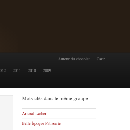
Autour du chocolat
Carte
012
2011
2010
2009
Mots-clés dans le même groupe
Arnaud Larher
Belle Époque Patisserie