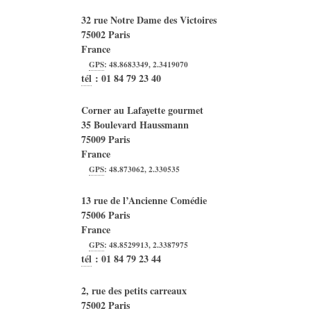
32 rue Notre Dame des Victoires
75002
Paris
France
GPS
:
48.8683349
,
2.3419070
tél
:
01 84 79 23 40
Corner au Lafayette gourmet
35 Boulevard Haussmann
75009
Paris
France
GPS
:
48.873062
,
2.330535
13 rue de l’Ancienne Comédie
75006
Paris
France
GPS
:
48.8529913
,
2.3387975
tél
:
01 84 79 23 44
2, rue des petits carreaux
75002
Paris