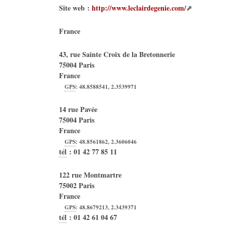
Site web :
http://www.leclairdegenie.com/
France
43, rue Sainte Croix de la Bretonnerie
75004
Paris
France
GPS
:
48.8588541
,
2.3539971
14 rue Pavée
75004
Paris
France
GPS
:
48.8561862
,
2.3606046
tél
:
01 42 77 85 11
122 rue Montmartre
75002
Paris
France
GPS
:
48.8679213
,
2.3439371
tél
:
01 42 61 04 67