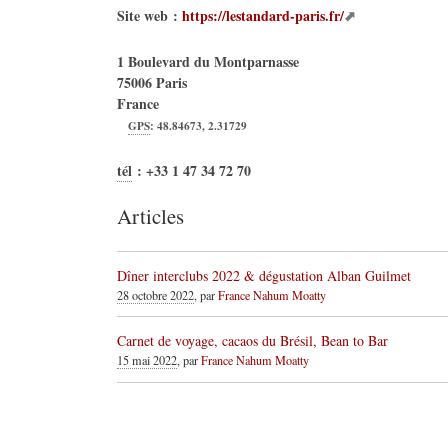
Site web :
https://lestandard-paris.fr/
1 Boulevard du Montparnasse
75006
Paris
France
GPS
:
48.84673
,
2.31729
tél
:
+33 1 47 34 72 70
Articles
Dîner interclubs 2022 & dégustation Alban Guilmet
28 octobre 2022
, par
France Nahum Moatty
Carnet de voyage, cacaos du Brésil, Bean to Bar
15 mai 2022
, par
France Nahum Moatty