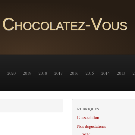
Chocolatez-Vous
2020
2019
2018
2017
2016
2015
2014
2013
2
RUBRIQUES
L’association
Nos dégustations
2026