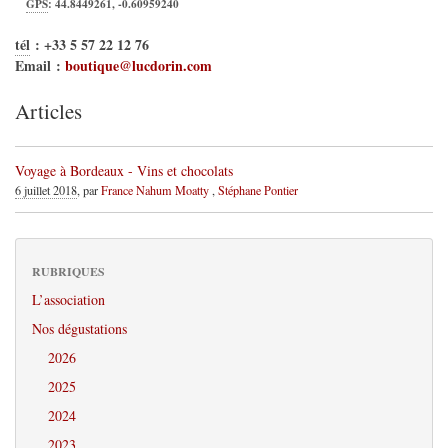
GPS
:
44.8449261
,
-0.60959240
tél
:
+33 5 57 22 12 76
Email :
boutique@lucdorin.com
Articles
Voyage à Bordeaux - Vins et chocolats
6 juillet 2018
, par
France Nahum Moatty
,
Stéphane Pontier
RUBRIQUES
L’association
Nos dégustations
2026
2025
2024
2023