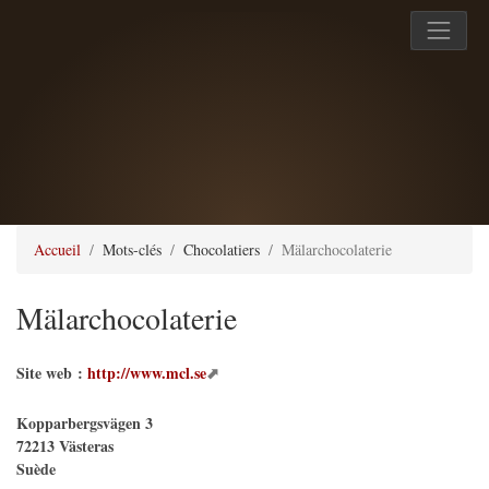
Accueil
Mots-clés
Chocolatiers
Mälarchocolaterie
Mälarchocolaterie
Site web :
http://www.mcl.se
Kopparbergsvägen 3
72213
Västeras
Suède