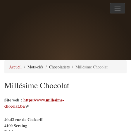
Accueil
Mots-clés
Chocolatiers
Millésime Chocolat
Millésime Chocolat
Site web :
https://www.millesime-
chocolat.be/
40-42 rue de Cockerill
4100
Seraing