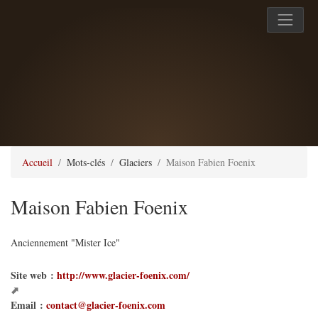
Accueil
Mots-clés
Glaciers
Maison Fabien Foenix
Maison Fabien Foenix
Anciennement "Mister Ice"
Site web :
http://www.glacier-foenix.com/
Email :
contact@glacier-foenix.com