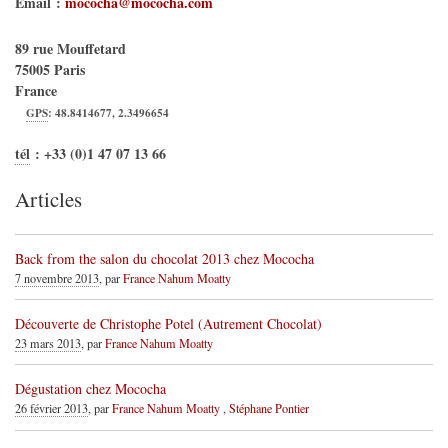
Email :
mococha@mococha.com
89 rue Mouffetard
75005
Paris
France
GPS
:
48.8414677
,
2.3496654
tél
:
+33 (0)1 47 07 13 66
Articles
Back from the salon du chocolat 2013 chez Mococha
7 novembre 2013
, par
France Nahum Moatty
Découverte de Christophe Potel (Autrement Chocolat)
23 mars 2013
, par
France Nahum Moatty
Dégustation chez Mococha
26 février 2013
, par
France Nahum Moatty
,
Stéphane Pontier