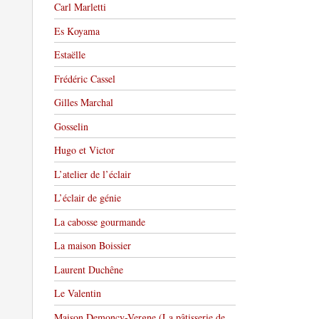
Carl Marletti
Es Koyama
Estaëlle
Frédéric Cassel
Gilles Marchal
Gosselin
Hugo et Victor
L’atelier de l’éclair
L’éclair de génie
La cabosse gourmande
La maison Boissier
Laurent Duchêne
Le Valentin
Maison Demoncy-Vergne (La pâtisserie de