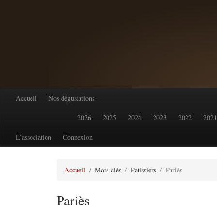
Accueil
Nos dégustations
2026
2025
2024
2023
2022
2021
L’association
Connexion
Accueil
Mots-clés
Patissiers
Pariès
Pariès