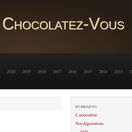
Chocolatez-Vous
2020
2019
2018
2017
2016
2015
2014
2013
2
RUBRIQUES
L’association
Nos dégustations
2026