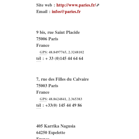
Site web :
http://www.paries.fr/
Email :
infos@paries.fr
9 bis, rue Saint Placide
75006
Paris
France
GPS
:
48.8497765
,
2.3248102
tél
:
+ 33 (0)145 44 64 64
7, rue des Filles du Calvaire
75003
Paris
France
GPS
:
48.8624841
,
2.365383
tél
:
+33(0) 145 44 49 86
405 Karrika Nagusia
64250
Espelette
France