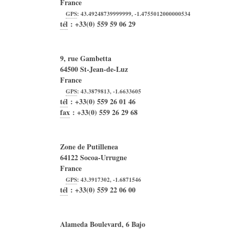
France
GPS
:
43.49248739999999
,
-1.4755012000000534
tél
:
+33(0) 559 59 06 29
9, rue Gambetta
64500
St-Jean-de-Luz
France
GPS
:
43.3879813
,
-1.6633605
tél
:
+33(0) 559 26 01 46
fax
:
+33(0) 559 26 29 68
Zone de Putillenea
64122
Socoa-Urrugne
France
GPS
:
43.3917302
,
-1.6871546
tél
:
+33(0) 559 22 06 00
Alameda Boulevard, 6 Bajo