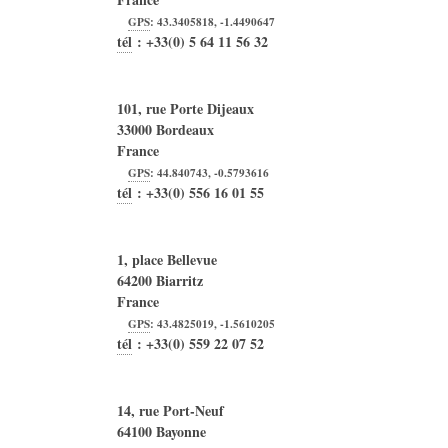
GPS
:
43.3405818
,
-1.4490647
tél
:
+33(0) 5 64 11 56 32
101, rue Porte Dijeaux
33000
Bordeaux
France
GPS
:
44.840743
,
-0.5793616
tél
:
+33(0) 556 16 01 55
1, place Bellevue
64200
Biarritz
France
GPS
:
43.4825019
,
-1.5610205
tél
:
+33(0) 559 22 07 52
14, rue Port-Neuf
64100
Bayonne