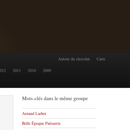
Autour du chocolat
Carte
012
2011
2010
2009
Mots-clés dans le même groupe
Arnaud Larher
Belle Époque Patisserie