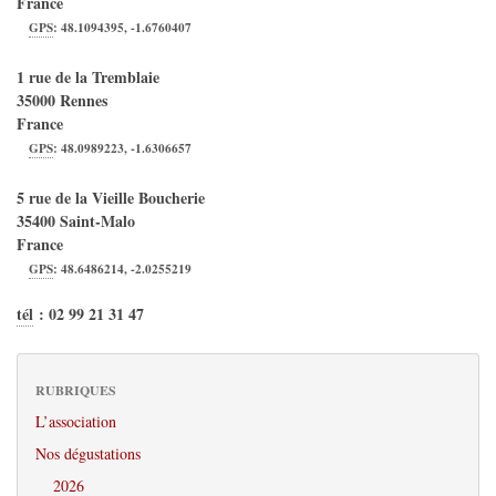
France
GPS
:
48.1094395
,
-1.6760407
1 rue de la Tremblaie
35000
Rennes
France
GPS
:
48.0989223
,
-1.6306657
5 rue de la Vieille Boucherie
35400
Saint-Malo
France
GPS
:
48.6486214
,
-2.0255219
tél
:
02 99 21 31 47
RUBRIQUES
L’association
Nos dégustations
2026