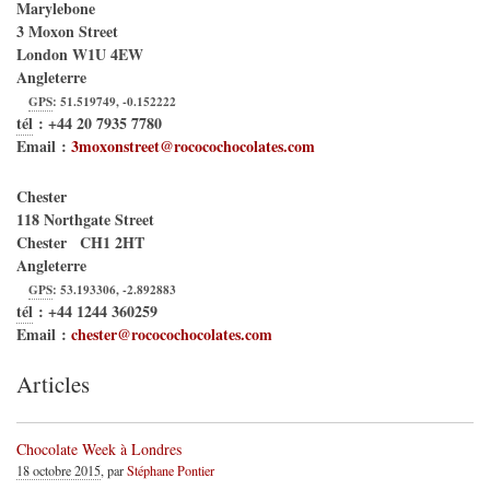
Marylebone
3 Moxon Street
London
W1U 4EW
Angleterre
GPS
:
51.519749
,
-0.152222
tél
:
+44 20 7935 7780
Email :
3moxonstreet@rococochocolates.com
Chester
118 Northgate Street
Chester
CH1 2HT
Angleterre
GPS
:
53.193306
,
-2.892883
tél
:
+44 1244 360259
Email :
chester@rococochocolates.com
Articles
Chocolate Week à Londres
18 octobre 2015
, par
Stéphane Pontier