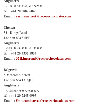
Angleterre
GPS
:
51.5137362
,
-0.1262732
tél
:
+44 20 3887 6845
Email :
earlhamstreet@rococochocolates.com
Chelsea
321 Kings Road
London
SW3 5EP
Angleterre
GPS
:
51.4844551
,
-0.1754833
tél
:
+44 20 7352 5857
Email :
321kingsroad@rococochocolates.com
Belgravia
5 Motcomb Street
London
SW1X 8JU
Angleterre
GPS
:
51.499367
,
-0.156392
tél
:
+44 20 7245 0993
Email :
5motcombstreet@rococochocolates.com