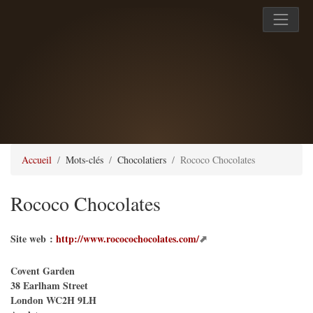
Accueil
Mots-clés
Chocolatiers
Rococo Chocolates
Rococo Chocolates
Site web :
http://www.rococochocolates.com/
Covent Garden
38 Earlham Street
London
WC2H 9LH