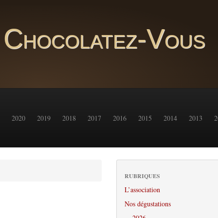
Chocolatez-Vous
2020
2019
2018
2017
2016
2015
2014
2013
2
RUBRIQUES
L’association
Nos dégustations
2026