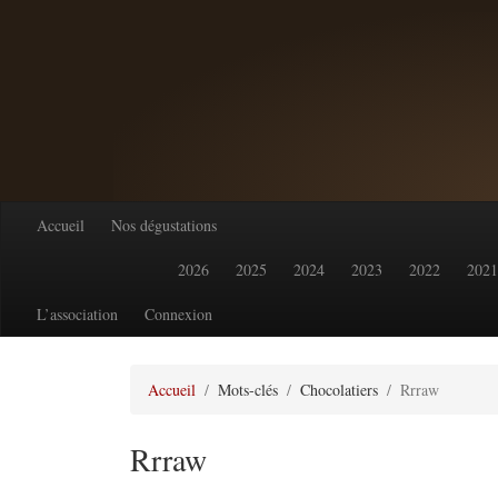
Accueil
Nos dégustations
2026
2025
2024
2023
2022
2021
L’association
Connexion
Accueil
Mots-clés
Chocolatiers
Rrraw
Rrraw