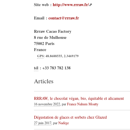
Site web :
http://www.rrraw.fr/
Email :
contact@rrraw.fr
Rrraw Cacao Factory
8 rue de Mulhouse
75002
Paris
France
GPS
:
48.8688555
,
2.3469179
tél
:
+33 783 782 138
Articles
RRRAW, le chocolat végan, bio, équitable et alicament
16 novembre 2022
, par
France Nahum Moatty
Dégustation de glaces et sorbets chez Glazed
27 juin 2017
, par
Nadège