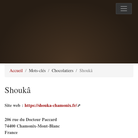
Accueil
Mots-clés
Chocolatiers
Shoukâ
Shoukâ
Site web :
https://shouka-chamonix.fr/
206 rue du Docteur Paccard
74400
Chamonix-Mont-Blanc
France