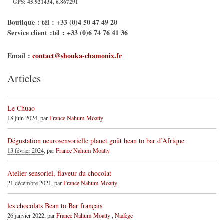
GPS
:
45.921434
,
6.867291
Boutique :
tél
:
+33 (0)4 50 47 49 20
Service client :
tél
:
+33 (0)6 74 76 41 36
Email :
contact@shouka-chamonix.fr
Articles
Le Chuao
18 juin 2024
, par
France Nahum Moatty
Dégustation neurosensorielle planet goût bean to bar d’Afrique
13 février 2024
, par
France Nahum Moatty
Atelier sensoriel, flaveur du chocolat
21 décembre 2021
, par
France Nahum Moatty
les chocolats Bean to Bar français
26 janvier 2022
, par
France Nahum Moatty
,
Nadège