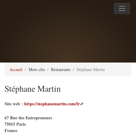
Accueil
Mots-clés
Restaurants
Stéphane Martin
Stéphane Martin
Site web :
https://stephanemartin.com/fr
67 Rue des Entrepreneurs
75015
Paris
France