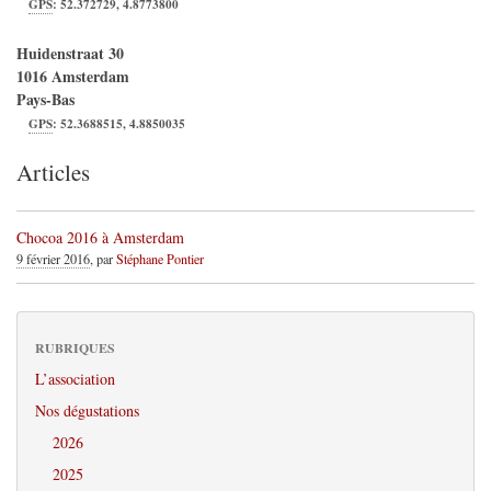
GPS
:
52.372729
,
4.8773800
Huidenstraat 30
1016
Amsterdam
Pays-Bas
GPS
:
52.3688515
,
4.8850035
Articles
Chocoa 2016 à Amsterdam
9 février 2016
, par
Stéphane Pontier
RUBRIQUES
L’association
Nos dégustations
2026
2025