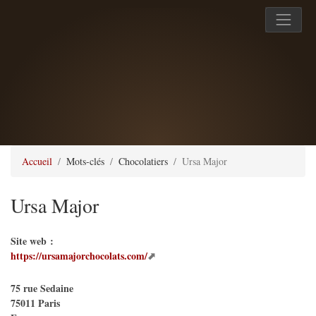
Accueil
Mots-clés
Chocolatiers
Ursa Major
Ursa Major
Site web :
https://ursamajorchocolats.com/
75 rue Sedaine
75011
Paris