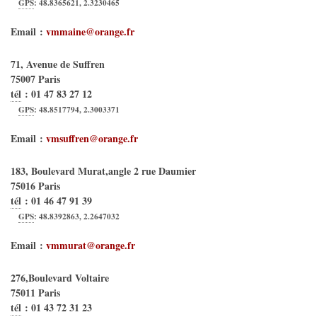
GPS
:
48.8365621
,
2.3230465
Email :
vmmaine@orange.fr
71, Avenue de Suffren
75007
Paris
tél
:
01 47 83 27 12
GPS
:
48.8517794
,
2.3003371
Email :
vmsuffren@orange.fr
183, Boulevard Murat,angle 2 rue Daumier
75016
Paris
tél
:
01 46 47 91 39
GPS
:
48.8392863
,
2.2647032
Email :
vmmurat@orange.fr
276,Boulevard Voltaire
75011
Paris
tél
:
01 43 72 31 23