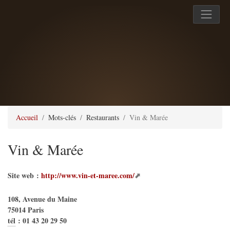
Accueil
Mots-clés
Restaurants
Vin & Marée
Vin & Marée
Site web :
http://www.vin-et-maree.com/
108, Avenue du Maine
75014
Paris
tél
:
01 43 20 29 50