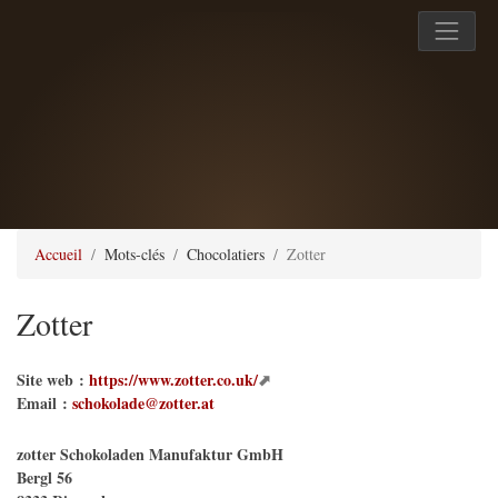
Accueil
Mots-clés
Chocolatiers
Zotter
Zotter
Site web :
https://www.zotter.co.uk/
Email :
schokolade@zotter.at
zotter Schokoladen Manufaktur GmbH
Bergl 56