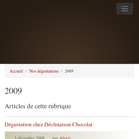
2009
Accueil
Nos dégustations
2009
Articles de cette rubrique
Dégustation chez Déclinaison Chocolat
3 décembre 2009
,
par
Alexis