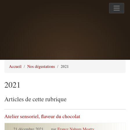
2021
Accueil
Nos dégustations
2021
Articles de cette rubrique
Atelier sensoriel, flaveur du chocolat
21 décembre 2021
,
par
France Nahum Moatty