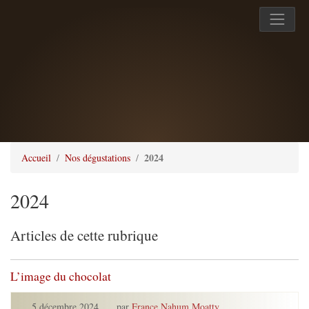
2024
Accueil
Nos dégustations
2024
Articles de cette rubrique
L’image du chocolat
5 décembre 2024
,
par
France Nahum Moatty