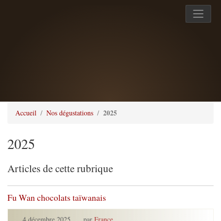
2025
Accueil
Nos dégustations
2025
Articles de cette rubrique
Fu Wan chocolats taïwanais
4 décembre 2025
,
par
France