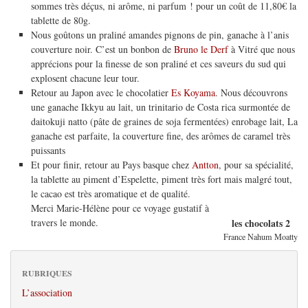
sommes très déçus, ni arôme, ni parfum ! pour un coût de 11,80€ la
tablette de 80g.
Nous goûtons un praliné amandes pignons de pin, ganache à l’anis
couverture noir. C’est un bonbon de
Bruno le Derf
à Vitré que nous
apprécions pour la finesse de son praliné et ces saveurs du sud qui
explosent chacune leur tour.
Retour au Japon avec le chocolatier
Es Koyama
. Nous découvrons
une ganache Ikkyu au lait, un trinitario de Costa rica surmontée de
daitokuji natto (pâte de graines de soja fermentées) enrobage lait, La
ganache est parfaite, la couverture fine, des arômes de caramel très
puissants
Et pour finir, retour au Pays basque chez
Antton
, pour sa spécialité,
la tablette au piment d’Espelette, piment très fort mais malgré tout,
le cacao est très aromatique et de qualité.
Merci Marie-Hélène pour ce voyage gustatif à
travers le monde.
les chocolats 2
France Nahum Moatty
RUBRIQUES
L’association