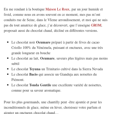
En me rendant à la boutique
Maison Le Roux
, par un jour humide et
froid, comme nous en avons souvent en ce moment, mes pas m’ont
conduits rue de Seine, dans le VIeme arrondissement, et moi qui ne suis
pas du tout amatrice de glace, j’ai découvert, que l’enseigne
GROM
,
proposait aussi du chocolat chaud, décliné en différentes versions.
Ocumare
Le chocolat noir
préparé à partir de fèves de cacao
Criollo 100% du Vénézuela, puissant et onctueux, avec une très
grande longueur en bouche
Ocumare
Le chocolat au lait,
, saveurs plus légères mais pas moins
subtil
Teyuna
Le chocolat
un Trinitario cultivé dans la Sierra Nevada
Bacio
Le chocolat
qui associe un Gianduja aux noisettes du
Piémont.
Tonda Gentile
Le chocolat
une excellente variété de noisettes,
connue pour sa saveur aromatique.
Pour les plus gourmands, une chantilly peut -être ajoutée et pour les
inconditionnels de glace, même en hiver, choisissez votre parfum et
ajoutez un onctueux chocolat chaud…