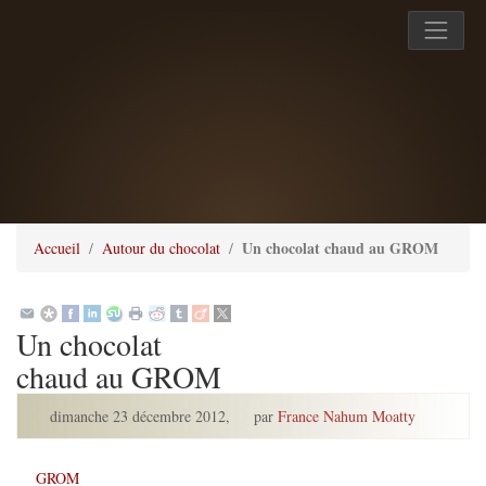
Un chocolat chaud au GROM
Accueil
Autour du chocolat
Un chocolat
chaud au GROM
dimanche 23 décembre 2012
,
par
France Nahum Moatty
GROM