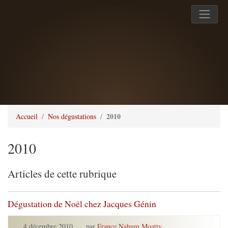
2010
Accueil
Nos dégustations
2010
Articles de cette rubrique
Dégustation de Noël chez Jacques Génin
4 décembre 2010
,
par
France Nahum Moatty