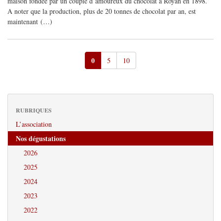
maison fondée par un couple d’amoureux du chocolat à Royan en 1898.
A noter que la production, plus de 20 tonnes de chocolat par an, est
maintenant (…)
0
5
10
RUBRIQUES
L’association
Nos dégustations
2026
2025
2024
2023
2022